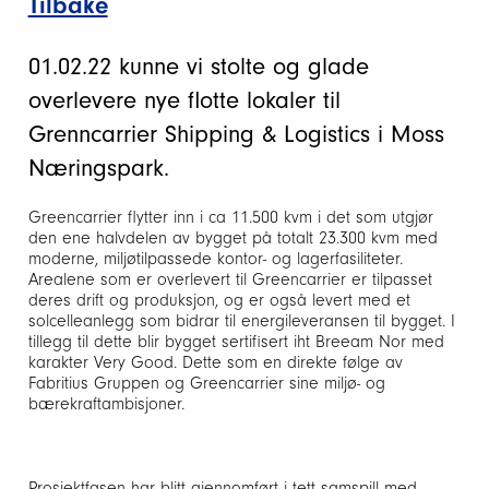
Tilbake
01.02.22 kunne vi stolte og glade
overlevere nye flotte lokaler til
Grenncarrier Shipping & Logistics i Moss
Næringspark.
Greencarrier flytter inn i ca 11.500 kvm i det som utgjør
den ene halvdelen av bygget på totalt 23.300 kvm med
moderne, miljøtilpassede kontor- og lagerfasiliteter.
Arealene som er overlevert til Greencarrier er tilpasset
deres drift og produksjon, og er også levert med et
solcelleanlegg som bidrar til energileveransen til bygget. I
tillegg til dette blir bygget sertifisert iht Breeam Nor med
karakter Very Good. Dette som en direkte følge av
Fabritius Gruppen og Greencarrier sine miljø- og
bærekraftambisjoner.
Prosjektfasen har blitt gjennomført i tett samspill med