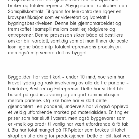
bruker og totalentreprenør Abygg som er kontrahert i en
Samspillskontrakt. Til grunn for leiekontrakten ligger en
kravspesifikasjon som er videreført og ivaretatt i
bygningsbeskrivelsen. Denne ble gjennomarbeidet og
fremskaffet i samspill mellom bestiller, rådgivere og
entreprenør. Denne prosessen sikrer både at bestillers
ønsker blir ivaretatt, samtidig som at man finner de beste
løsningene både mtp Totalentreprenørens produksjon,
men også mtp senere drift av bygget.
Byggetiden har vært kort – under 10 mnd, noe som har
krevet tydelig og rask involvering av alle de tre partene –
Leietaker, Bestiller og Entreprenør. Dette har vi klart bla
basert på god involvering og en god kommunikasjon
mellom partene. Og ikke bare har vi klart dette
gjennomført i en pandemi, underveis har vi også opplevd
et veldig utfordrende marked på materialsiden. En ting er
priser som har skutt i været, men også byggevarer som
er «melk og brød» til vanlig har vært utfordrende å få tak
i. Bla har total mangel på TRP-plater som brukes til taket
skapt en utfordring for produksjonen. Dette er blitt løst ved