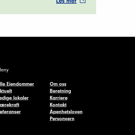
Les mer
eny
lle Eiendommer
Om oss
ktuelt
Beretning
edige lokaler
Karriere
ærekraft
Kontakt
eferanser
Åpenhetsloven
Personvern