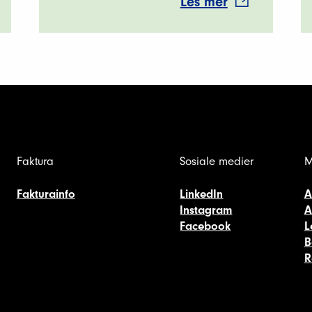
Les mer
Faktura
Sosiale medier
M
Fakturainfo
LinkedIn
A
Instagram
A
Facebook
L
B
R