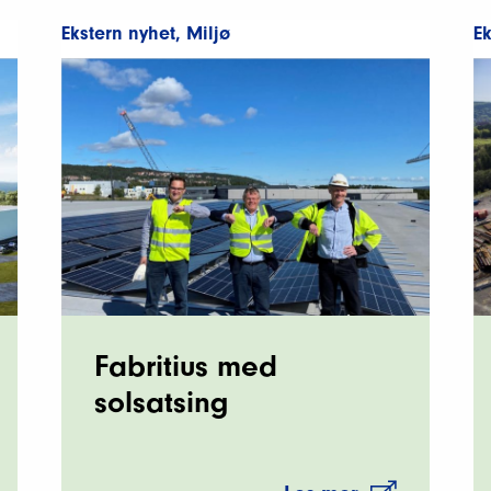
Ekstern nyhet
,
Miljø
Ek
Fabritius med
solsatsing