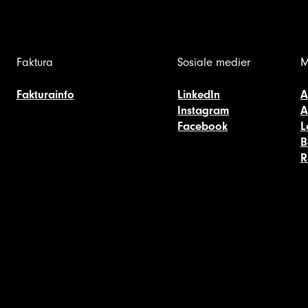
Faktura
Sosiale medier
M
Fakturainfo
LinkedIn
A
Instagram
A
Facebook
L
B
R