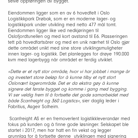
selve oppføringen av bygget.
Eiendommen ligger som en av 6 hovedfelt i Oslo
Logistikkpark Drøbak, som er en moderne lager- og
logistikkpark under utvikling med netto 477 mål tomt.
Eiendommen ligger like ved nedkjøringen til
Oslofjordtunellen og med kort avstand til E6. Plasseringen
tett på hovedfartsårer og med en unik nærhet til Oslo gjør
dette området unikt med sine store utviklingsmuligheter
innen lager- og logistikk. Det planlegges for drøye 190.000
kvm med lagerbygg når området er ferdig utviklet.
«Dette er et nytt stor område, hvor vi har jobbet i mange år
og investert store beløp for å kunne tilby et nytt stort
Oslonært lagerområde. Det er da ekstra gøy å kunne
signere det første bygget og komme i gang med bygging.
Vi ser veldig frem til å fortsette det gode samarbeidet med
både Scanfreight og 360 Logistics»
, sier daglig leder i
Fabritius, Asgeir Solheim.
Scanfreight AS er en fremoverlent logistikkleverandør med
fokus på kunden og å finne gode løsninger. Selskapet ble
startet i 2017, men har hatt en fin vekst og legger
grunnlag for å fortsette denne utviklingen med signering