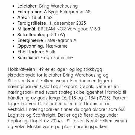
Leietaker:
Bring Warehousing
Entreprenør:
A Bygg Entreprenør AS
Areal:
18 300 m2
Ferdigstillelse:
1. desember 2023
Miljømål:
BREEAM NOR Very good V 6.0
Solcelleanlegg:
80 kWp
Energimerke :
Mørkegrønn A
Oppvarming:
Nærvarme
EL-bil ladere:
5 stk
Kommune:
Frogn Kommune
Holtbråtveien 149 er et lager- og logistikkbygg
skreddersydd for leietaker Bring Warehousing og
Stiftelsen Norsk Folkemuseum. Eiendommen ligger i
næringsparken Oslo Logistikkpark Drøbak. Dette er en
næringspark med svært strategisk beliggenhet i forhold til
håndtering av gods langs E6, E18 og E 134 (RV23). Parken
ligger like ved Oslofjordtunnelen mot Drammen og
Vestfold. I næringsparken finner du også aktører som 360
Logistics og Scanfreight. Det er også flere bygg under
oppføring, i løpet av 2024 vil Stiftelsen Norsk Folkemuseum
og Volvo Maskin være på plass i næringsparken.