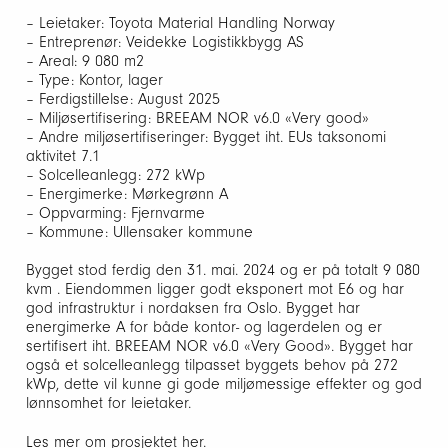
– Leietaker: Toyota Material Handling Norway
– Entreprenør: Veidekke Logistikkbygg AS
– Areal: 9 080 m2
– Type: Kontor, lager
– Ferdigstillelse: August 2025
– Miljøsertifisering: BREEAM NOR v6.0 «Very good»
– Andre miljøsertifiseringer: Bygget iht. EUs taksonomi
aktivitet 7.1
– Solcelleanlegg: 272 kWp
– Energimerke: Mørkegrønn A
– Oppvarming: Fjernvarme
– Kommune: Ullensaker kommune
Bygget stod ferdig den 31. mai. 2024 og er på totalt 9 080
kvm . Eiendommen ligger godt eksponert mot E6 og har
god infrastruktur i nordaksen fra Oslo. Bygget har
energimerke A for både kontor- og lagerdelen og er
sertifisert iht. BREEAM NOR v6.0 «Very Good». Bygget har
også et solcelleanlegg tilpasset byggets behov på 272
kWp, dette vil kunne gi gode miljømessige effekter og god
lønnsomhet for leietaker.
Les mer om prosjektet
her.