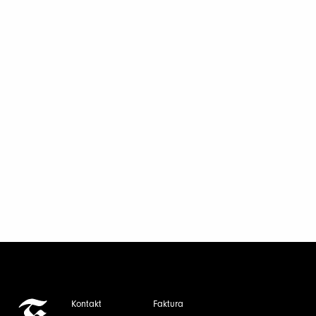
Solcelleanlegg
Alle vet at miljøtiltak haster. Er solceller svaret på
et godt tiltak? Hva er det viktig å huske på dersom
solcelleanlegg blir en del av prosjektet?
Les mer
Kontakt
Faktura