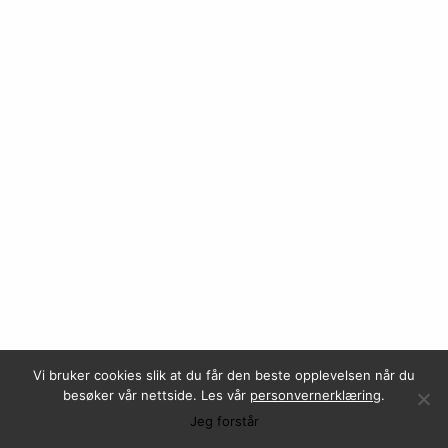
Fabritius med nyansettelse
på forvaltning
Les mer
Vi bruker cookies slik at du får den beste opplevelsen når du
besøker vår nettside. Les vår
personvernerklæring
.
Jeg forstår